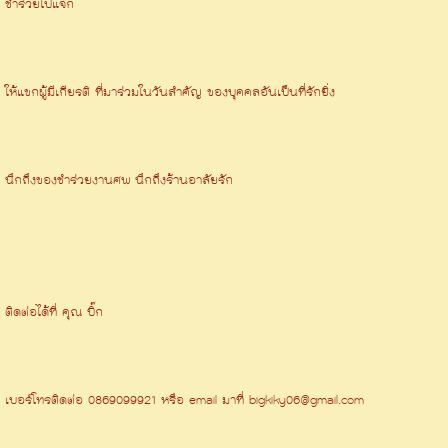
ชำร่วยไปแจก
ให้แขกผู้มีเกียรติ ที่มาร่วมในวันสำคัญ ของบุคคลอันเป็นที่รักยิ่ง
นึกถึงของชำร่วยงานศพ นึกถึงร้านอาลัยรัก
ติดต่อได้ที่ คุณ บิ๊ก
เบอร์โทรติดต่อ 0869099921 หรือ email มาที่ bigkiky06@gmail.com