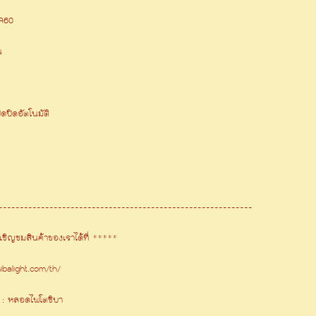
A60
น
ดปิดอัตโนมัติ
------------------------------------------------------------
ชิญชมสินค้าของเราได้ที่ *****
balight.com/th/
 : หลอดไฟโตชิบา