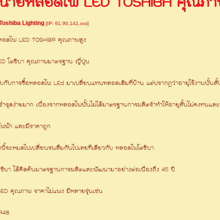
น่ายหลอดไฟ LED TOSHIBA คุณภา
Toshiba Lighting
[IP: 61.90.141.xxx]
ลอดไฟ LED TOSHIBA คุณภาพสูง
D โตชิบา คุณภาพมาตรฐาน ญี่ปุ่น
บกับการซื้อหลอดไฟ LEd มาเปลี่ยนแทนหลอดเดิมที่บ้าน แต่ปรากฏว่าอายุใช้งานนั้นสั
รุดง่ายมาก เนื่องจากหลอดไฟนั้นไม่ได้มาตรฐานการผลิตจำทำให้อายุสั้นไม่คงทนแ
ไฟฟ้า และมีราคาถูก
ี้จะหมดไปเปลี่ยนจนลืมกันไปเลยทีเดียวกับ หลอดไฟโตชิบา
ิบา ได้คิดค้นมาตรฐานการผลิตและพัฒนามาอย่างต่อเนืองถึง 45 ปี
D คุณภาพ ราคาไม่แพง มีหลายรุ่นเช่น
A48