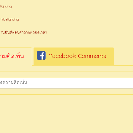
lighting
shibalighting
กงานยินดีตอบคำถามตลอดเวลา
ามคิดเห็น
Facebook Comments