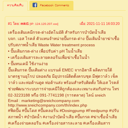
ความคิดเห็น
Facebook Comments
#1
โดย:
mkt1
เมื่อ:
2021-11-11 16:03:20
[IP: 124.120.207.xxx]
เครื่องเติมเคมีกรด-ด่างอัตโนมัติ สำหรับการบำบัดน้ำเสีย
บจก. เอส ไรคส์ ตัวแทนจำหน่ายปั๊มกรด-ด่าง ปั๊มเติมน้ำยาฆ่าเชื้อ
ปรับสภาพน้ำเสีย Waste Water treatment process
• ปั๊มเติมกรด-ด่าง เพื่อปรับค่า pH ในน้ำเสีย
• เครื่องเติมสารละลายคลอรีนเพื่อฆ่าเชื้อในน้ำ
• ปั๊มทนเคมี ใช้งานง่าย
ปั๊มเติมกรด ปั๊มเติมด่าง แบรนด์ EMEC จากอิตาลี ผลิตภายใต้
มาตรฐานยุโรป ปลอดภัย มีอุปกรณ์ติดตั้งครบชุด มีฟุตวาล์ว เช็ค
วาล์ว และท่อด้านดูด ท่อด้านส่ง พร้อมสำหรับติดตั้ง ให้เอส ไรคส์
ช่วยพัฒนาระบบการจ่ายเคมีให้ถูกต้องและเหมาะสมกับท่าน โทร
02-3223188 หรือ 091-7741198 (การตลาด) ไลน์ sreich
Email : marketing@sreichcompany.com
http://www.sreichcompany.com/th/index.php
#ฟีดปั๊ม #ปั๊มโดส #ปั๊มคลอรีน #Dosingpump #Feedpump #ปรับ
สภาพน้ำ #บำบัดน้ำ #งานบำบัดน้ำเสีย #ปั๊มกรด #ฆ่าเชื้อน้ำเสีย
#เครื่องจ่ายคลอรีน #เครื่องจ่ายสารละลาย #เครื่องเติมสาร