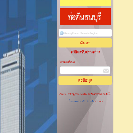
สมัครรับข่าวสาร
กรอกอีเมล
เมื่อท่านส่งข้อมูลผ่านฟอร์ม จะถือว่าท่านยอมรับใน
นโยบายความเป็นส่วนตัว
ของเรา