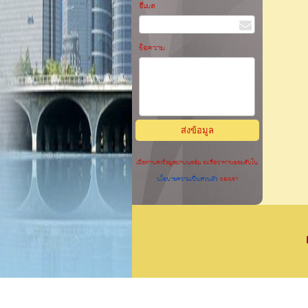
อีเมล
ข้อความ
เมื่อท่านส่งข้อมูลผ่านฟอร์ม จะถือว่าท่านยอมรับใน
นโยบายความเป็นส่วนตัว
ของเรา