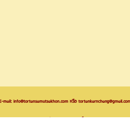
E-mail: info@tortansamutsakhon.com หรือ tortankarnchang@gmail.co
Facebook Fanpage: ท่อตันสมุทรสาคร
โทร. 08-8839-7774