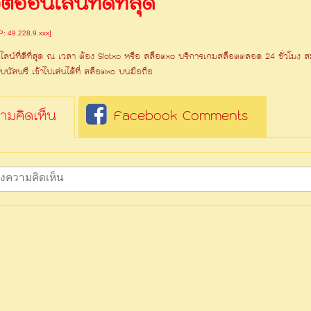
ตออนไลน์ที่ดีที่สุด
IP: 49.228.9.xxx]
ลน์ที่ดีที่สุด ณ เวลา ต้อง
Slotxo
หรือ
สล็อตxo
บริการเกมสล็อตตลอด 24 ชั่วโมง สมั
โบนัสฟรี
เข้าไปเล่นได้ที่
สล็อตxo บนมือถือ
ามคิดเห็น
Facebook Comments