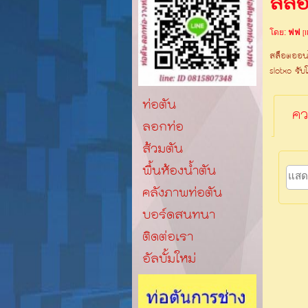
สล็อ
โดย:
ฟฟ
[
สล็อตออนไ
slotxo รับ
ท่อตัน
คว
ลอกท่อ
ส้วมตัน
พื้นห้องน้ำตัน
คลังภาพท่อตัน
บอร์ดสนทนา
ติดต่อเรา
อัลบั้มใหม่